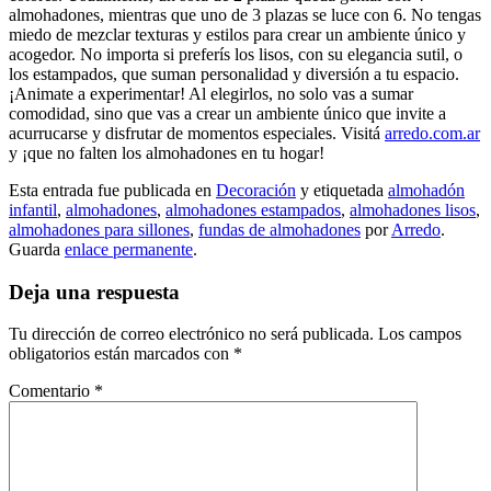
almohadones, mientras que uno de 3 plazas se luce con 6. No tengas
miedo de mezclar texturas y estilos para crear un ambiente único y
acogedor. No importa si preferís los lisos, con su elegancia sutil, o
los estampados, que suman personalidad y diversión a tu espacio.
¡Animate a experimentar! Al elegirlos, no solo vas a sumar
comodidad, sino que vas a crear un ambiente único que invite a
acurrucarse y disfrutar de momentos especiales. Visitá
arredo.com.ar
y ¡que no falten los almohadones en tu hogar!
Esta entrada fue publicada en
Decoración
y etiquetada
almohadón
infantil
,
almohadones
,
almohadones estampados
,
almohadones lisos
,
almohadones para sillones
,
fundas de almohadones
por
Arredo
.
Guarda
enlace permanente
.
Deja una respuesta
Tu dirección de correo electrónico no será publicada.
Los campos
obligatorios están marcados con
*
Comentario
*