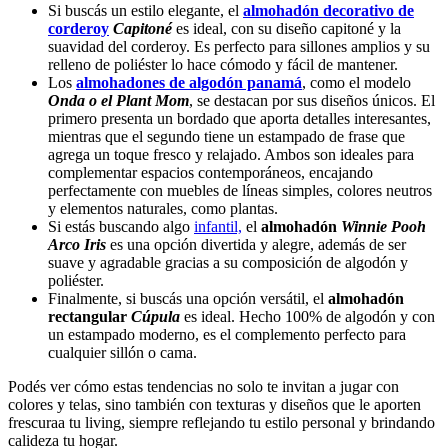
Si buscás un estilo elegante, el
almohadón decorativo de
corderoy
Capitoné
es ideal, con su diseño capitoné y la
suavidad del corderoy. Es perfecto para sillones amplios y su
relleno de poliéster lo hace cómodo y fácil de mantener.
Los
almohadones de algodón panamá
, como el modelo
Onda o el Plant Mom
, se destacan por sus diseños únicos. El
primero presenta un bordado que aporta detalles interesantes,
mientras que el segundo tiene un estampado de frase que
agrega un toque fresco y relajado. Ambos son ideales para
complementar espacios contemporáneos, encajando
perfectamente con muebles de líneas simples, colores neutros
y elementos naturales, como plantas.
Si estás buscando algo
infantil,
el
almohadón
Winnie Pooh
Arco Iris
es una opción divertida y alegre, además de ser
suave y agradable gracias a su composición de algodón y
poliéster.
Finalmente, si buscás una opción versátil, el
almohadón
rectangular
Cúpula
es ideal. Hecho 100% de algodón y con
un estampado moderno, es el complemento perfecto para
cualquier sillón o cama.
Podés ver cómo estas tendencias no solo te invitan a jugar con
colores y telas, sino también con texturas y diseños que le aporten
frescuraa tu living, siempre reflejando tu estilo personal y brindando
calideza tu hogar.