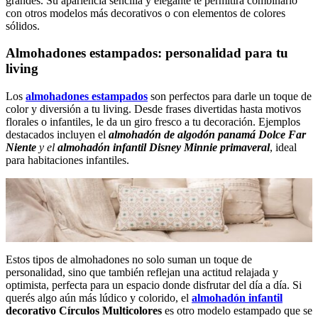
grandes. Su apariencia sencilla y elegante te permitirá combinarlo
con otros modelos más decorativos o con elementos de colores
sólidos.
Almohadones estampados: personalidad para tu
living
Los
almohadones estampados
son perfectos para darle un toque de
color y diversión a tu living. Desde frases divertidas hasta motivos
florales o infantiles, le da un giro fresco a tu decoración. Ejemplos
destacados incluyen el
almohadón de algodón panamá Dolce Far
Niente
y el
almohadón infantil Disney Minnie primaveral
, ideal
para habitaciones infantiles.
Estos tipos de almohadones no solo suman un toque de
personalidad, sino que también reflejan una actitud relajada y
optimista, perfecta para un espacio donde disfrutar del día a día. Si
querés algo aún más lúdico y colorido, el
almohadón infantil
decorativo Círculos Multicolores
es otro modelo estampado que se