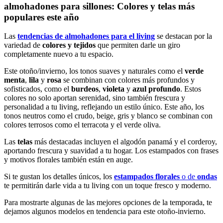
almohadones para sillones: Colores y telas más
populares este año
Las
tendencias de almohadones para el living
se destacan por la
variedad de
colores y tejidos
que permiten darle un giro
completamente nuevo a tu espacio.
Este otoño/invierno, los tonos suaves y naturales como el
verde
menta
,
lila
y
rosa
se combinan con colores más profundos y
sofisticados, como el
burdeos
,
violeta
y
azul profundo
. Estos
colores no solo aportan serenidad, sino también frescura y
personalidad a tu living, reflejando un estilo único. Este año, los
tonos neutros como el crudo, beige, gris y blanco se combinan con
colores terrosos como el terracota y el verde oliva.
Las
telas
más destacadas incluyen el algodón panamá y el corderoy,
aportando frescura y suavidad a tu hogar. Los estampados con frases
y motivos florales también están en auge.
Si te gustan los detalles únicos, los
estampados florales
o de
ondas
te permitirán darle vida a tu living con un toque fresco y moderno.
Para mostrarte algunas de las mejores opciones de la temporada, te
dejamos algunos modelos en tendencia para este otoño-invierno.